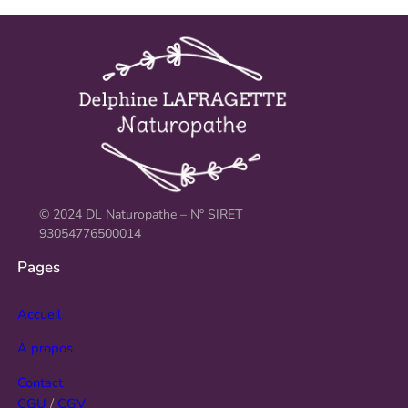
© 2024 DL Naturopathe – N° SIRET
93054776500014
Pages
Accueil
A propos
Contact
CGU
/
CGV