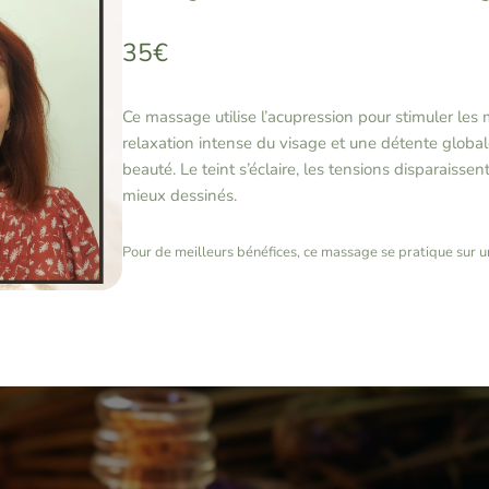
35€
Ce massage utilise l’acupression pour stimuler les 
relaxation intense du visage et une détente globale
beauté. Le teint s’éclaire, les tensions disparaissent,
mieux dessinés.
Pour de meilleurs bénéfices, ce massage se pratique sur 