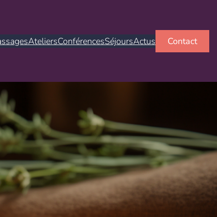
ssages
Ateliers
Conférences
Séjours
Actus
Contact