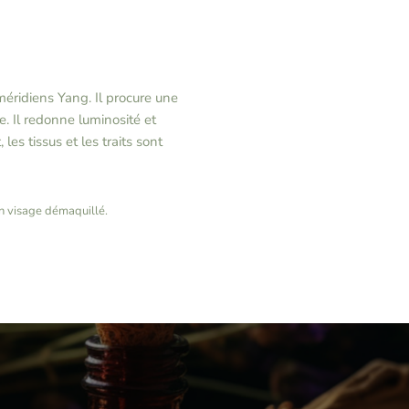
méridiens Yang. Il procure une
. Il redonne luminosité et
 les tissus et les traits sont
un visage démaquillé.